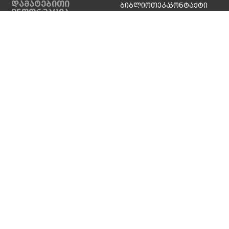
დამატებითი
ბიბლიოთეკა
კონტაქტი
ინფორმაცია
საიტის რუკა
ელ.
კანცელარია
ა - ჰ
ინდექსი
სოც. ქსელები
კონფიდენციალურობის
© 2026 ილიას სახელმწიფო
პოლიტიკა
უნივერსიტეტი
ქუქი-ფაილების წესები