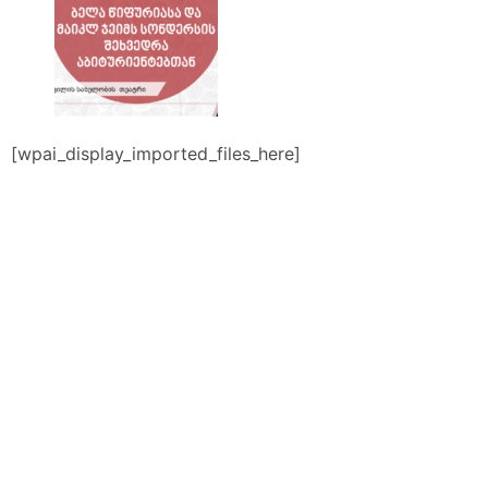
[wpai_display_imported_files_here]