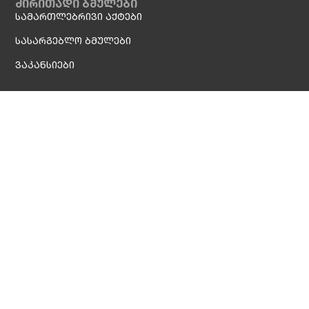
ძირითადი ბმულები
სამართლებრივი აქტები
სასარგებლო ბმულები
ვაკანსიები
დამატებითი
ბიბლიოთეკა
კონტაქტი
ინფორმაცია
საიტის რუკა
ელ.
კანცელარია
ა - ჰ
ინდექსი
სოც. ქსელები